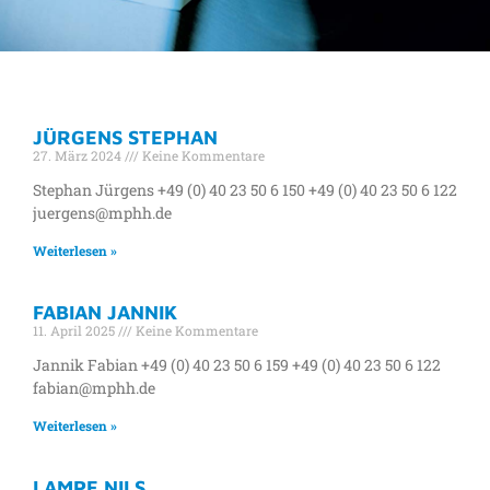
SCHLAGWORT:
JÜRGENS STEPHAN
WOHNUNGSWIRTSCHAFT
27. März 2024
Keine Kommentare
Stephan Jürgens +49 (0) 40 23 50 6 150 +49 (0) 40 23 50 6 122
juergens@mphh.de
Weiterlesen »
FABIAN JANNIK
11. April 2025
Keine Kommentare
Jannik Fabian +49 (0) 40 23 50 6 159 +49 (0) 40 23 50 6 122
fabian@mphh.de
Weiterlesen »
LAMPE NILS