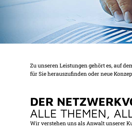
UNSERE KONZEP
Zu unseren Leistungen gehört es, auf d
KOMPLETTE LÖSU
für Sie herauszufinden oder neue Konze
DER NETZWERK­V
ALLE THEMEN, AL
Wir verstehen uns als Anwalt unserer K