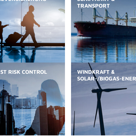
TRANSPORT
ST RISK CONTROL
WINDKRAFT &
SOLAR-/BIOGAS-ENER