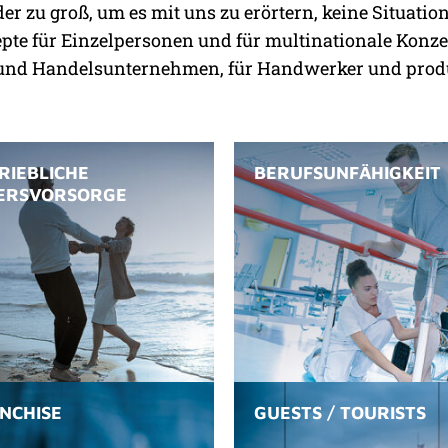
oder zu groß, um es mit uns zu erörtern, keine Situati
te für Einzelpersonen und für multinationale Konze
e und Handelsunternehmen, für Handwerker und prod
RIEBLICHE
BERUFS­UNFÄHIGKEIT
ERSVORSORGE
NCHISE
GUESTS / TOURISTS