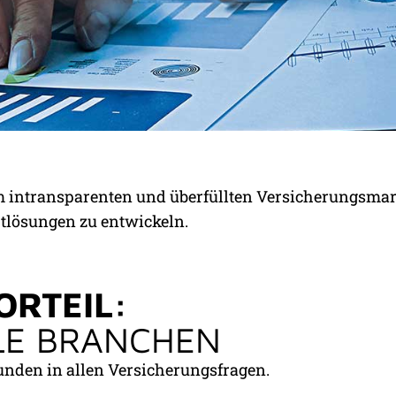
TE:
em intransparenten und überfüllten Versicherungsmar
NG, BESTE KONDITION
ptlösungen zu entwickeln.
ORTEIL:
LE BRANCHEN
unden in allen Versicherungsfragen.