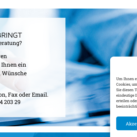
BRINGT
eratung?
ren
 Ihnen ein
nd Wünsche
Um Ihnen ei
Cookies, um
Sie diesen 
on, Fax oder Email.
eindeutige 
erteilen o
84 203 29
beeinträcht
Akze